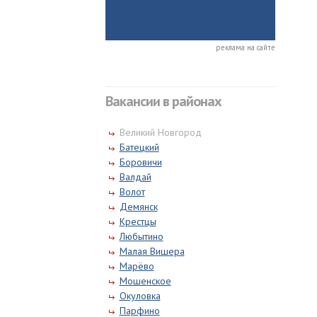
реклама на сайте
Вакансии в районах
Великий Новгород
Батецкий
Боровичи
Валдай
Волот
Демянск
Крестцы
Любытино
Малая Вишера
Марёво
Мошенское
Окуловка
Парфино