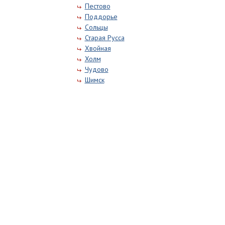
Пестово
Поддорье
Сольцы
Старая Русса
Хвойная
Холм
Чудово
Шимск