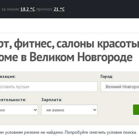
за окном:
18.2 °C
, прогноз:
21 °C
рт, фитнес, салоны красот
юме в Великом Новгороде
изация:
Город:
еятельности:
Зарплата:
м условиям резюме не найдено. Попробуйте смягчить условия поиска.