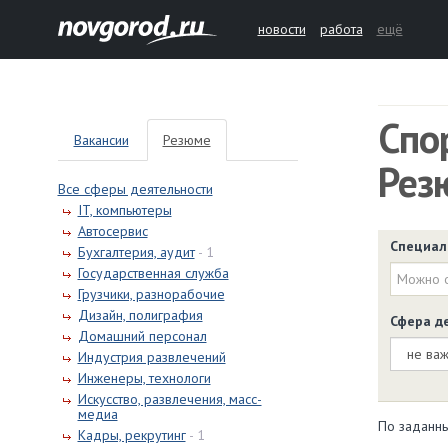
новости
работа
ещё
Спо
Вакансии
Резюме
Рез
Все сферы деятельности
IT, компьютеры
Автосервис
Специал
Бухгалтерия, аудит
- 1
Государственная служба
Грузчики, разнорабочие
Дизайн, полиграфия
Сфера д
Домашний персонал
Индустрия развлечений
Инженеры, технологи
Искусство, развлечения, масс-
медиа
По заданны
Кадры, рекрутинг
- 1