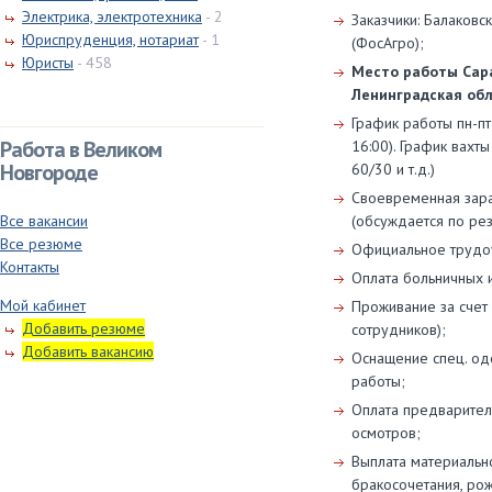
Электрика, электротехника
- 2
Заказчики: Балаковс
Юриспруденция, нотариат
- 1
(ФосАгро);
Юристы
- 458
Место работы Сара
Ленинградская обл.
График работы пн-пт 
Работа в Великом
16:00). График вахт
Новгороде
60/30 и т.д.)
Своевременная зара
(обсуждается по рез
Все вакансии
Все резюме
Официальное трудоу
Контакты
Оплата больничных и
Мой кабинет
Проживание за счет
Добавить резюме
сотрудников);
Добавить вакансию
Оснащение спец. о
работы;
Оплата предварител
осмотров;
Выплата материальн
бракосочетания, рож