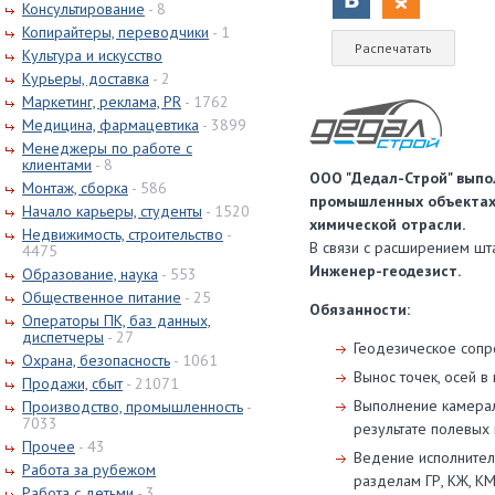
Консультирование
- 8
Копирайтеры, переводчики
- 1
Культура и искусство
Курьеры, доставка
- 2
Маркетинг, реклама, PR
- 1762
Медицина, фармацевтика
- 3899
Менеджеры по работе с
клиентами
- 8
ООО "Дедал-Строй" выпо
Монтаж, сборка
- 586
промышленных объектах
Начало карьеры, студенты
- 1520
химической отрасли.
Недвижимость, строительство
-
В связи с расширением шт
4475
Инженер-геодезист.
Образование, наука
- 553
Общественное питание
- 25
Обязанности:
Операторы ПК, баз данных,
диспетчеры
- 27
Геодезическое сопро
Охрана, безопасность
- 1061
Вынос точек, осей в 
Продажи, сбыт
- 21071
Выполнение камерал
Производство, промышленность
-
7033
результате полевых
Прочее
- 43
Ведение исполнител
Работа за рубежом
разделам ГР, КЖ, КМ
Работа с детьми
- 3