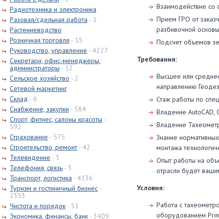
Взаимодействие со с
Радиотехника и электроника
Прием ГРО от заказ
Разовая/сдельная работа
- 1
разбивочной основы,
Растениеводство
Розничная торговля
- 15
Подсчет объемов з
Руководство, управление
- 4227
Требования:
Секретари, офис-менеджеры,
администраторы
- 12
Высшее или среднее
Сельское хозяйство
- 2
направлению Геодез
Сетевой маркетинг
Склад
- 6
Стаж работы по спец
Снабжение, закупки
- 584
Владение AutoCAD, C
Спорт, фитнес, салоны красоты
-
Владение Тахеомет
592
Страхование
- 575
Знание нормативных 
Строительство, ремонт
- 42
монтажа технологич
Телевидение
- 3
Опыт работы на объ
Телефония, связь
- 3
отрасли будет ваши
Транспорт, логистика
- 4136
Условия:
Туризм и гостиничный бизнес
-
2353
Работа с тахеометро
Чистота и порядок
- 51
оборудованием Prin
Экономика, финансы, банк
- 3409