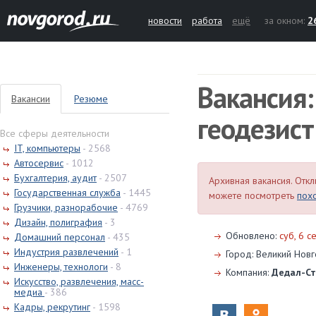
новости
работа
ещё
за окном:
2
Вакансия:
Вакансии
Резюме
геодезист
Все сферы деятельности
IT, компьютеры
- 2568
Автосервис
- 1012
Бухгалтерия, аудит
- 2507
Архивная вакансия. Откл
Государственная служба
- 1445
можете посмотреть
пох
Грузчики, разнорабочие
- 4769
Дизайн, полиграфия
- 3
Обновлено:
суб, 6 
Домашний персонал
- 435
Индустрия развлечений
- 1
Город: Великий Нов
Инженеры, технологи
- 8
Компания:
Дедал-С
Искусство, развлечения, масс-
медиа
- 386
Кадры, рекрутинг
- 1598