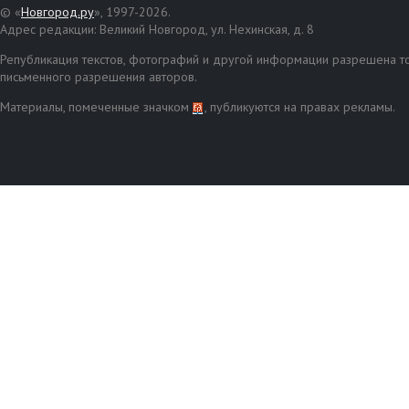
© «
Новгород.ру
», 1997-2026.
Адрес редакции: Великий Новгород, ул. Нехинская, д. 8
Републикация текстов, фотографий и другой информации разрешена то
письменного разрешения авторов.
Материалы, помеченные значком
, публикуются на правах рекламы.